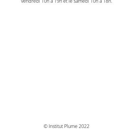
vendredi 10h à 19h et le samedi 10h à 18h.
© Institut Plume 2022