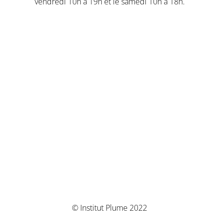
vendredi 10h à 19h et le samedi 10h à 18h.
© Institut Plume 2022